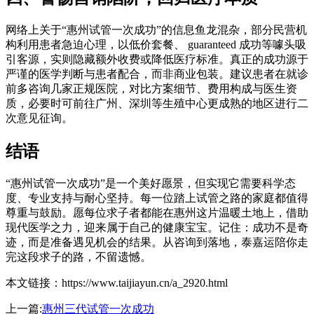
网络上关于“惠州试管一次成功”的信息鱼龙混杂，部分民营机
构利用患者急迫心理，以低价套餐、 guaranteed 成功等噱头吸
引客源，实则隐藏额外收费或降低医疗标准。真正的成功源于
严谨的医学判断与患者配合，而非商业包装。建议患者在就诊
前多咨询几家正规医院，对比方案细节、费用构成与医生资
质，必要时可前往广州、深圳等生殖中心更成熟的地区进行二
次意见征询。
结语
“惠州试管一次成功”是一个美好愿景，但实现它需要科学态
度、专业支持与耐心坚持。每一位踏上试管之路的家庭都值得
尊重与鼓励。愿每位求子者都能在惠州这片温暖土地上，借助
现代医学之力，迎来属于自己的健康宝宝。记住：成功不是奇
迹，而是准备遇见机会的结果。从咨询到落地，泰嘉运陪你走
完这段求子的路，不留遗憾。
本文链接：https://www.taijiayun.cn/a_2920.html
上一篇:
惠州三代试管一次成功