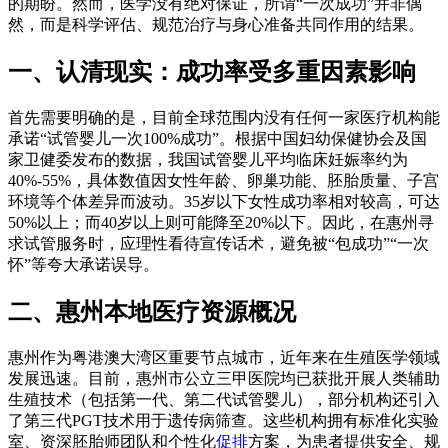
的期
盼。然而，医学没有绝对保证，所谓“一次成功”并非偶
然，而是科学评估、规范治疗与身心准备共同作用的结果。
一、认清现实：成功率受多重因素影响
首先需要明确的是，目前全球范围内没有任何一家医疗机构能
承诺“试管婴儿一次100%成功”。根据中国妇幼保健协会及国
家卫健委发布的数据，我国试管婴儿平均临床妊娠率约为
40%-55%，具体数值因女性年龄、卵巢功能、胚胎质量、子宫
环境等个体差异而波动。35岁以下女性成功率相对较高，可达
50%以上；而40岁以上则可能降至20%以下。因此，在惠州寻
求试管服务时，应理性看待宣传话术，避免被“包成功”“一次
怀”等夸大承诺误导。
二、惠州本地医疗资源概况
惠州作为粤港澳大湾区重要节点城市，近年来在生殖医学领域
发展迅速。目前，惠州市公立三甲医院均已获批开展人类辅助
生殖技术（包括第一代、第二代试管婴儿），部分机构还引入
了第三代PGT技术用于遗传病筛查。这些机构拥有标准化实验
室、资深胚胎师团队和个性化
促排
方案，为患者提供安全、规