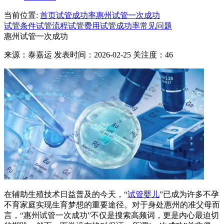
当前位置:
首页
试管成功率
惠州试管一次成功
试管条件
试管流程
试管费用
试管成功率
常见问题
惠州试管一次成功
来源：泰嘉运 发表时间：2026-02-25 关注度：46
在辅助生殖技术日益普及的今天，“
试管婴儿
”已成为许多不孕
不育家庭实现生育梦想的重要途径。对于身处惠州的准父母而
言，“惠州试管一次成功”不仅是搜索高频词，更是内心最迫切