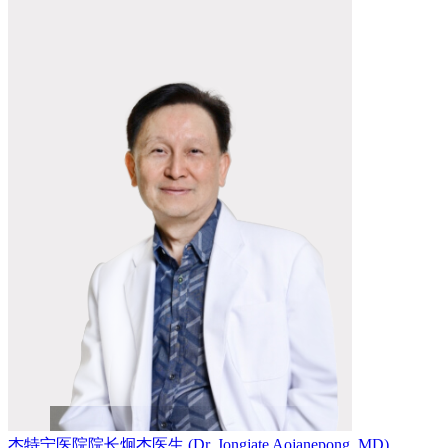
杰特宁医院院长炯杰医生 (Dr. Jongjate Aojanepong, MD)