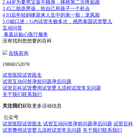
2
44岁为要男宝奋不顾身，移植第二次终如愿
3
45二胎选男孩，给自己和孩子一个机会
4
93后年轻妈咪迎来人生中的第一胎：龙凤胎
5
Q姐口述：G内试管失败多次，感恩泰国试管婴儿
互动问答
泰嘉运贴心医疗服务
没有找到您想要的百科
在线咨询
19868152078
试管医院
试管医生
试管互动问答
孕前问题
孕后问题
试管百科
试管费用
试管婴儿流程
试管常见问题
关于我们
联系我们
关注我们
获取更多活动信息
公众号
试管医院
试管医生
试管互动问答
孕前问题
孕后问题
试管百科
试管费用
试管婴儿流程
试管常见问题
关于我们
联系我们