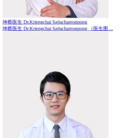
坤蔡医生 Dr.Kriengchai Sajjachareonpong
坤蔡医生 Dr.Kriengchai Sajjachareonpong （医生图 ...