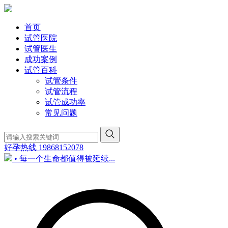
首页
试管医院
试管医生
成功案例
试管百科
试管条件
试管流程
试管成功率
常见问题
好孕热线
19868152078
• 每一个生命都值得被延续...