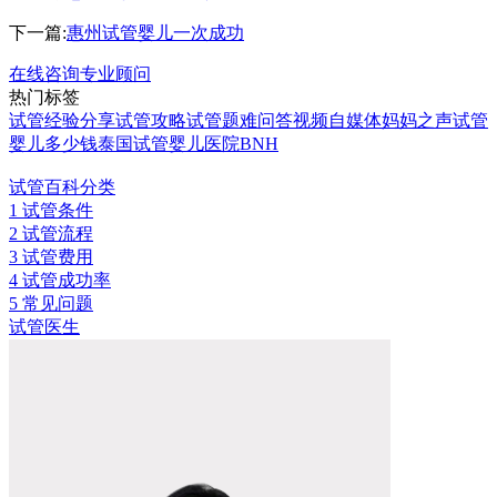
下一篇:
惠州试管婴儿一次成功
在线咨询专业顾问
热门标签
试管经验分享
试管攻略
试管题难问答
视频自媒体
妈妈之声
试管
婴儿多少钱
泰国试管婴儿医院
BNH
试管百科分类
1
试管条件
2
试管流程
3
试管费用
4
试管成功率
5
常见问题
试管医生