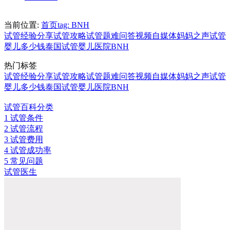
当前位置:
首页
tag: BNH
试管经验分享
试管攻略
试管题难问答
视频自媒体
妈妈之声
试管
婴儿多少钱
泰国试管婴儿医院
BNH
热门标签
试管经验分享
试管攻略
试管题难问答
视频自媒体
妈妈之声
试管
婴儿多少钱
泰国试管婴儿医院
BNH
试管百科分类
1
试管条件
2
试管流程
3
试管费用
4
试管成功率
5
常见问题
试管医生