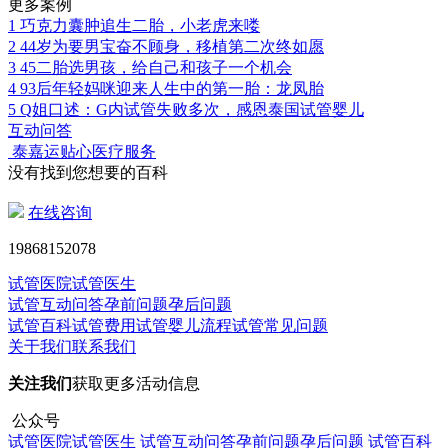
更多案例
1
巧克力囊肿追生二胎，小老虎来喽
2
44岁为要男宝奋不顾身，移植第二次终如愿
3
45二胎选男孩，给自己和孩子一个机会
4
93后年轻妈咪迎来人生中的第一胎：龙凤胎
5
Q姐口述：G内试管失败多次，感恩泰国试管婴儿
互动问答
泰嘉运贴心医疗服务
没有找到您想要的百科
在线咨询
19868152078
试管医院
试管医生
试管互动问答
孕前问题
孕后问题
试管百科
试管费用
试管婴儿流程
试管常见问题
关于我们
联系我们
关注我们
获取更多活动信息
公众号
试管医院
试管医生
试管互动问答
孕前问题
孕后问题
试管百科