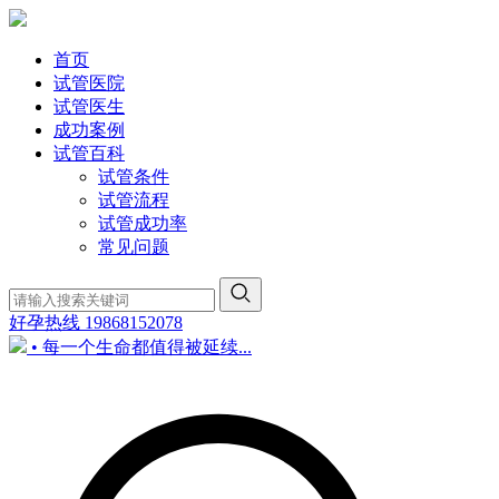
首页
试管医院
试管医生
成功案例
试管百科
试管条件
试管流程
试管成功率
常见问题
好孕热线
19868152078
• 每一个生命都值得被延续...