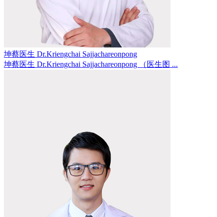
坤蔡医生 Dr.Kriengchai Sajjachareonpong
坤蔡医生 Dr.Kriengchai Sajjachareonpong （医生图 ...