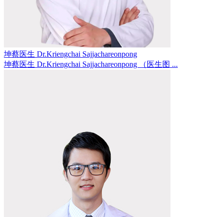
坤蔡医生 Dr.Kriengchai Sajjachareonpong
坤蔡医生 Dr.Kriengchai Sajjachareonpong （医生图 ...