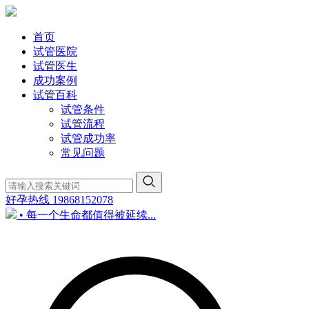
首页
试管医院
试管医生
成功案例
试管百科
试管条件
试管流程
试管成功率
常见问题
好孕热线
19868152078
• 每一个生命都值得被延续...