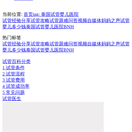
当前位置:
首页
tag: 泰国试管婴儿医院
试管经验分享
试管攻略
试管题难问答
视频自媒体
妈妈之声
试管
婴儿多少钱
泰国试管婴儿医院
BNH
热门标签
试管经验分享
试管攻略
试管题难问答
视频自媒体
妈妈之声
试管
婴儿多少钱
泰国试管婴儿医院
BNH
试管百科分类
1
试管条件
2
试管流程
3
试管费用
4
试管成功率
5
常见问题
试管医生