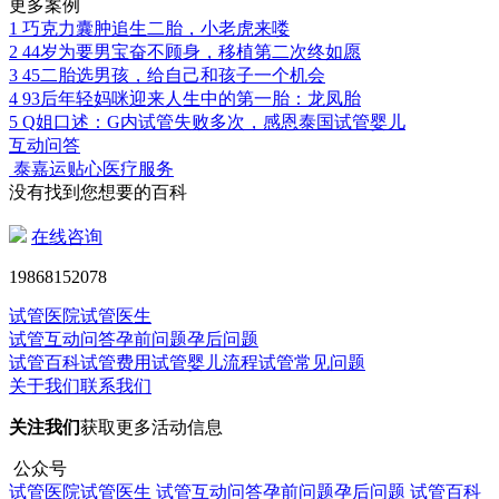
更多案例
1
巧克力囊肿追生二胎，小老虎来喽
2
44岁为要男宝奋不顾身，移植第二次终如愿
3
45二胎选男孩，给自己和孩子一个机会
4
93后年轻妈咪迎来人生中的第一胎：龙凤胎
5
Q姐口述：G内试管失败多次，感恩泰国试管婴儿
互动问答
泰嘉运贴心医疗服务
没有找到您想要的百科
在线咨询
19868152078
试管医院
试管医生
试管互动问答
孕前问题
孕后问题
试管百科
试管费用
试管婴儿流程
试管常见问题
关于我们
联系我们
关注我们
获取更多活动信息
公众号
试管医院
试管医生
试管互动问答
孕前问题
孕后问题
试管百科