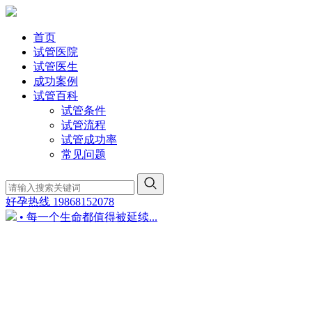
首页
试管医院
试管医生
成功案例
试管百科
试管条件
试管流程
试管成功率
常见问题
好孕热线
19868152078
• 每一个生命都值得被延续...