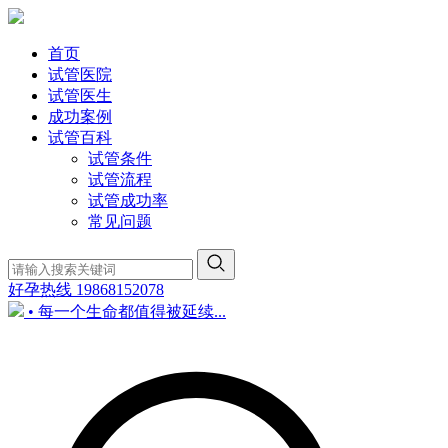
首页
试管医院
试管医生
成功案例
试管百科
试管条件
试管流程
试管成功率
常见问题
好孕热线
19868152078
• 每一个生命都值得被延续...