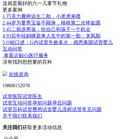
这就是最好的六一儿童节礼物
更多案例
1
巧克力囊肿追生二胎，小老虎来喽
2
44岁为要男宝奋不顾身，移植第二次终如愿
3
45二胎选男孩，给自己和孩子一个机会
4
93后年轻妈咪迎来人生中的第一胎：龙凤胎
5
Q姐口述：G内试管失败多次，感恩泰国试管婴儿
互动问答
泰嘉运贴心医疗服务
没有找到您想要的百科
在线咨询
19868152078
试管医院
试管医生
试管互动问答
孕前问题
孕后问题
试管百科
试管费用
试管婴儿流程
试管常见问题
关于我们
联系我们
关注我们
获取更多活动信息
公众号