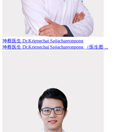
坤蔡医生 Dr.Kriengchai Sajjachareonpong
坤蔡医生 Dr.Kriengchai Sajjachareonpong （医生图 ...