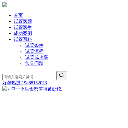
首页
试管医院
试管医生
成功案例
试管百科
试管条件
试管流程
试管成功率
常见问题
好孕热线
19868152078
• 每一个生命都值得被延续...