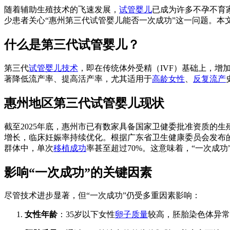
随着辅助生殖技术的飞速发展，
试管婴儿
已成为许多不孕不育
少患者关心“惠州第三代试管婴儿能否一次成功”这一问题。本
什么是第三代试管婴儿？
第三代
试管婴儿技术
，即在传统体外受精（IVF）基础上，增加
著降低流产率、提高活产率，尤其适用于
高龄女性
、
反复流产
惠州地区第三代试管婴儿现状
截至2025年底，惠州市已有数家具备国家卫健委批准资质的
增长，临床妊娠率持续优化。根据广东省卫生健康委员会发布的《
群体中，单次
移植成功
率甚至超过70%。这意味着，“一次成
影响“一次成功”的关键因素
尽管技术进步显著，但“一次成功”仍受多重因素影响：
女性年龄
：35岁以下女性
卵子质量
较高，胚胎染色体异常