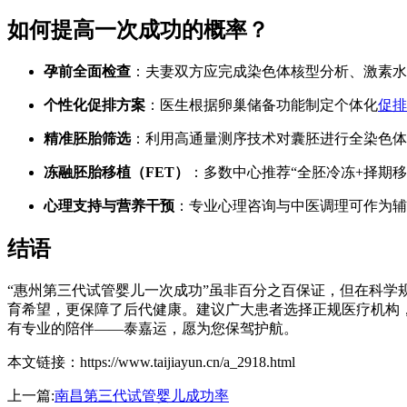
如何提高一次成功的概率？
孕前全面检查
：夫妻双方应完成染色体核型分析、激素水
个性化促排方案
：医生根据卵巢储备功能制定个体化
促排
精准胚胎筛选
：利用高通量测序技术对囊胚进行全染色体
冻融胚胎移植（FET）
：多数中心推荐“全胚冷冻+择期
心理支持与营养干预
：专业心理咨询与中医调理可作为辅
结语
“惠州第三代试管婴儿一次成功”虽非百分之百保证，但在科
育希望，更保障了后代健康。建议广大患者选择正规医疗机构
有专业的陪伴——泰嘉运，愿为您保驾护航。
本文链接：https://www.taijiayun.cn/a_2918.html
上一篇:
南昌第三代试管婴儿成功率